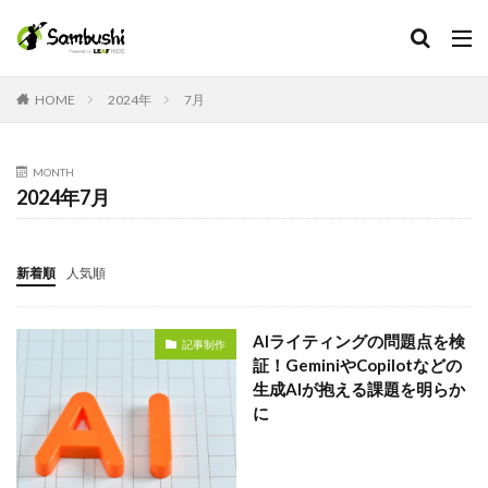
カテゴリー
HOME
2024年
7月
MONTH
タグ
2024年7月
Facebook
在宅手当
新着順
人気順
採用担当
採用広報
AIライティングの問題点を検
記事制作
採用代行
証！GeminiやCopilotなどの
生成AIが抱える課題を明らか
採用プロセス
に
採用サイト
採用オウンドメディア