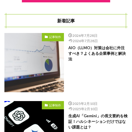
文字数
ライター
管理画面
新着記事
違い
2026年7月28日
運用
記事制作
2026年7月28日
通年採用
AIO（LLMO）対策は会社に外注
すべき？よくある企業事例と解決
返信が来ない
法
質問
課題
評判
記事
解決策
2025年2月10日
記事制作
福利厚生
2025年2月10日
生成AI「Gemini」の長文要約を検
文章構成
証！ハルシネーションだけではな
社員
い課題とは？