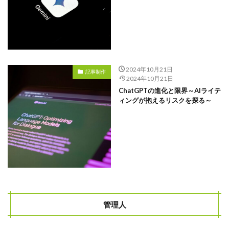
研修
現状
特徴
求人
比較
2024年10月21日
記事制作
2024年10月21日
新卒採用
ChatGPTの進化と限界～AIライテ
新卒
ィングが抱えるリスクを探る～
新入社員
料金
リーダー
メンティー
Instagram
アイスブレイク
スカウト
管理人
コンテンツマーケティング