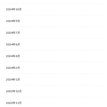
Twitter
2024年10月
SDS法
PREP法
2024年9月
LINE
ストーリー
2024年7月
ダイレクトスカウト
2024年6月
メンター
プレミアムプラン
2024年4月
メリット
ミッション
2024年2月
ミスマッチ
2024年1月
まとめ
マインドセット
2023年12月
マーケティング
2023年11月
ポートフォリオ