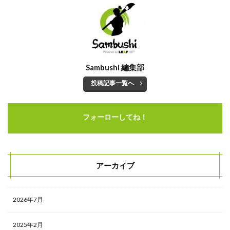
コスト
キャッチコピー
カジュアル面談
オンライン
Sambushi 編集部
オウンドメディア
エンジニア
投稿記事一覧へ
インターンシップ
Word
フォーローしてね！
タイトル
Wantedly運用代行
Wantedly運用
アーカイブ
Wantedly導入
Wantedlyとは
2026年7月
Wantedly perk
Wantedly
2025年2月