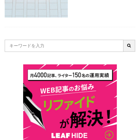
採用
意味
外注
募集
採用活動
候補者
個人アカウント
例
使い方
企業
介護
人材
人手不足
人事
採用方法