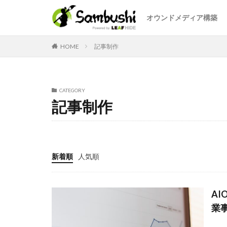
オウンドメディア構築
カテゴリー
HOME
記事制作
CATEGORY
タグ
記事制作
Facebook
在
採用オウンドメデ
例
使い方
新着順
人気順
管理画面
違
福利厚生
文
新入社員
料
A
コンテンツマーケ
業
オウンドメディア