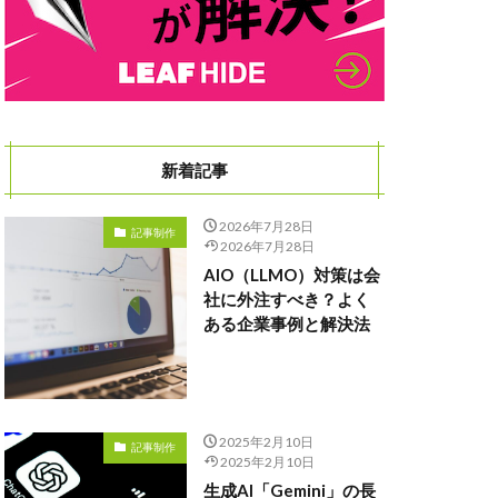
tter
SDS法
ン
メリット
ォリオ
ンス
ト
ツール
新着記事
2026年7月28日
記事制作
2026年7月28日
AIO（LLMO）対策は会
社に外注すべき？よく
ある企業事例と解決法
2025年2月10日
記事制作
2025年2月10日
生成AI「Gemini」の長