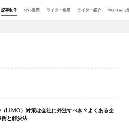
記事制作
SNS運用
ライター運用
ライター紹介
Wantedl
宅手当
採用担当
採用広報
採用代行
採用プロセス
採
ィア
採用
意味
外注
募集
採用活動
候補者
企業
介護
人材
人手不足
人事
採用方法
文字
い
運用
通年採用
返信が来ない
質問
課題
評判
章構成
社員
研修
現状
特徴
求人
比較
新卒
金
リーダー
メンティー
Instagram
アイスブレイク
ス
IO（LLMO）対策は会社に外注すべき？よくある企
ティング
コスト
キャッチコピー
カジュアル面談
オンライン
事例と解決法
エンジニア
インターンシップ
Word
タイトル
Wante