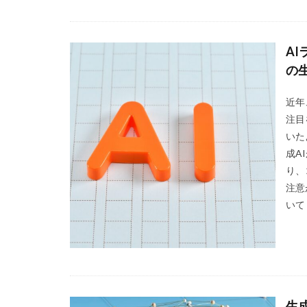
AI
の
近年
注目
いた
成A
り、
注意
いて 
生