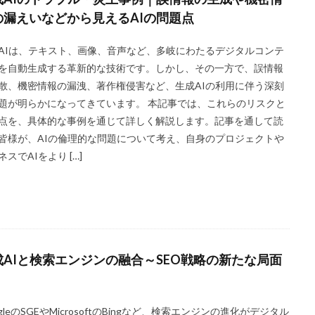
の漏えいなどから見えるAIの問題点
AIは、テキスト、画像、音声など、多岐にわたるデジタルコンテ
を自動生成する革新的な技術です。しかし、その一方で、誤情報
散、機密情報の漏洩、著作権侵害など、生成AIの利用に伴う深刻
題が明らかになってきています。 本記事では、これらのリスクと
点を、具体的な事例を通じて詳しく解説します。記事を通して読
皆様が、AIの倫理的な問題について考え、自身のプロジェクトや
ネスでAIをより […]
成AIと検索エンジンの融合～SEO戦略の新たな局面
ogleのSGEやMicrosoftのBingなど、検索エンジンの進化がデジタル