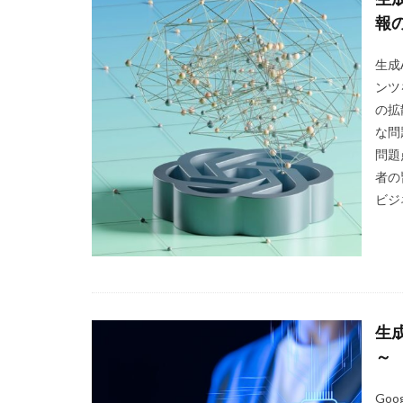
報
生成
ンツ
の拡
な問
問題
者の
ビジ
生
～
Go