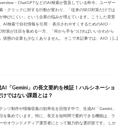
 Overview・ChatGPTなどのAI検索が普及している昨今、ユーザー
Wantedly導入
Wantedlyとは
Wantedly perk
Wantedly
Twi
索・クリックに対する行動が変わり、「従来のSEO対策だけでは
ストーリー
ダイレクトスカウト
メンター
プレミアムプラ
が伸びにくい」という企業の悩みが増えています。こうした背景
ミスマッチ
まとめ
マインドセット
マーケティング
ポートフ
、AI検索で自社情報を引用・ 表示されやすくするためのAIO・
ロフィール
フレームワーク
ダイレクトリクルーティング
フリーラ
MO対策が注目を集める一方、「何から手をつければいいかわから
」状態の企業も少なくありません。 そこで本記事では、AIO（ […]
プラン
ビジョン
バリュー
ニューノーマル時代
デメリッ
ェックポイント
適性検査とは
検索
AI「Gemini」の長文要約を検証！ハルシネーショ
だけではない課題とは？
テンツ制作や情報収集の効率化を目指す中で、生成AI「Gemini」
目を集めています。特に、長文を短時間で要約できる機能は、ラ
ーやオウンドメディア運営者にとって魅力的な選択肢です。 しか