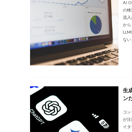
AI
Wantedly運用
の検
PREP法
LINE
流入
ミッション
から
ペルソナ
プ
LL
ない
ブランディング
チャット
チ
生成
ン
コン
が注
イタ