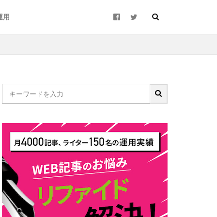
y運用
用サイト
個人アカウント
数
ライター
記事
解決策
採用
新卒
カウト
dly運用代行