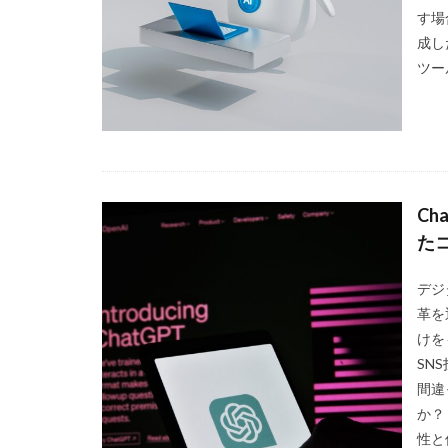
す場
成し
ツー
Ch
た
デジ
革を
けを
SN
間違
か？
性と