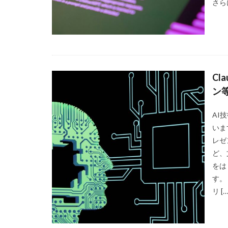
さら
C
ン
AI
いま
レゼ
ど、
をは
す。
リ […