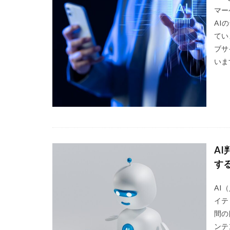
マー
AI
てい
ブサ
いま
A
す
AI
イテ
間の
ンテ