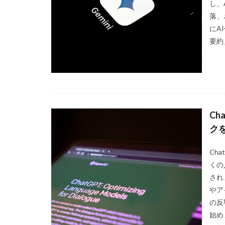
し、
落、
にA
要約」
C
ク
Ch
くの
され
やア
の反
始め