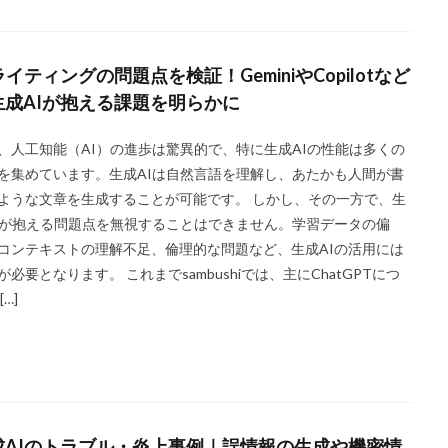
ライティングの問題点を検証！GeminiやCopilotなど
生成AIが抱える課題を明らかに
、人工知能（AI）の進歩は驚異的で、特に生成AIの性能は多くの
を集めています。生成AIは自然言語を理解し、あたかも人間が書
ような文章を生成することが可能です。 しかし、その一方で、生
Iが抱える問題点を無視することはできません。学習データの偏
コンテキストの理解不足、倫理的な問題など、生成AIの活用には
が必要となります。 これまでsambushiでは、主にChatGPTにつ
[…]
成AIのトラブル・炎上事例｜誤情報の生成や機密情