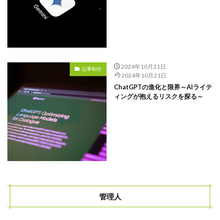
研修
現状
特徴
求人
比較
2024年10月21日
記事制作
2024年10月21日
新卒採用
ChatGPTの進化と限界～AIライテ
新卒
ィングが抱えるリスクを探る～
新入社員
料金
リーダー
メンティー
Instagram
アイスブレイク
スカウト
管理人
コンテンツマーケティング