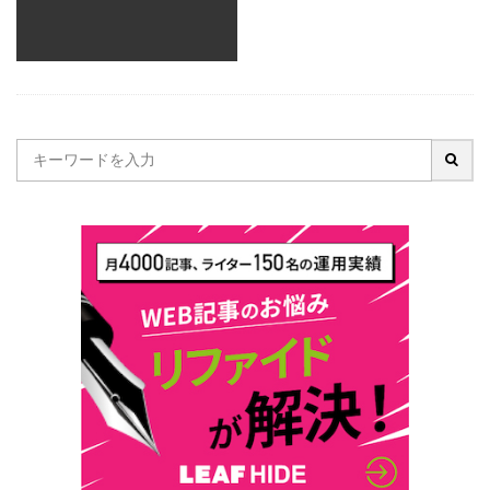
採用
意味
外注
募集
採用活動
候補者
個人アカウント
例
使い方
企業
介護
人材
人手不足
人事
採用方法