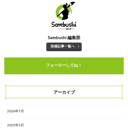
コスト
キャッチコピー
カジュアル面談
オンライン
Sambushi 編集部
オウンドメディア
エンジニア
投稿記事一覧へ
インターンシップ
Word
フォーローしてね！
タイトル
Wantedly運用代行
Wantedly運用
アーカイブ
Wantedly導入
Wantedlyとは
2026年7月
Wantedly perk
Wantedly
2025年2月