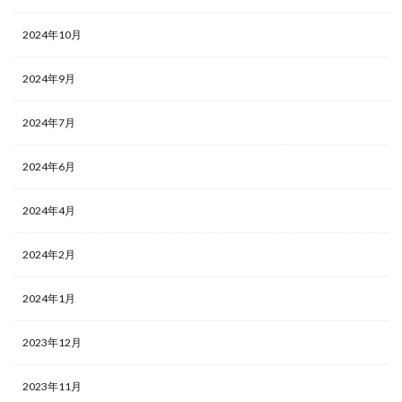
Twitter
2024年10月
SDS法
PREP法
2024年9月
LINE
ストーリー
2024年7月
ダイレクトスカウト
2024年6月
メンター
プレミアムプラン
2024年4月
メリット
ミッション
2024年2月
ミスマッチ
2024年1月
まとめ
マインドセット
2023年12月
マーケティング
2023年11月
ポートフォリオ