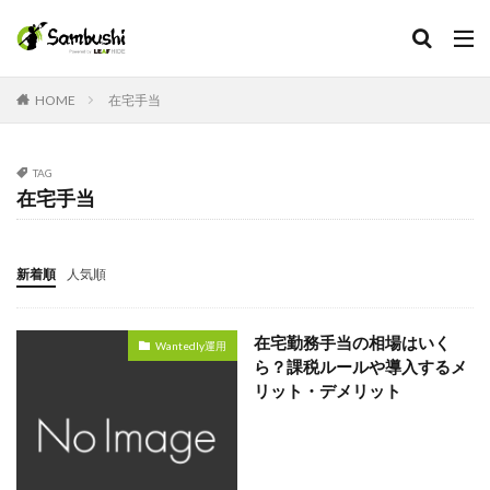
カテゴリー
HOME
在宅手当
TAG
タグ
在宅手当
Facebook
在宅手当
新着順
人気順
採用担当
採用広報
在宅勤務手当の相場はいく
Wantedly運用
採用代行
ら？課税ルールや導入するメ
リット・デメリット
採用プロセス
採用サイト
採用オウンドメディア