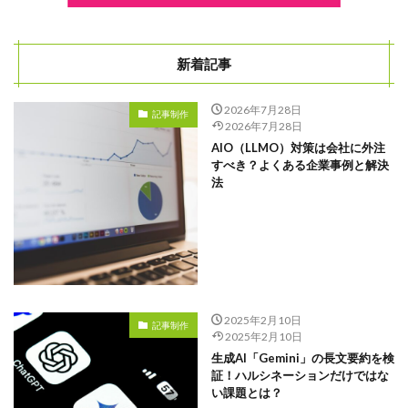
文字数
ライター
管理画面
新着記事
違い
2026年7月28日
運用
記事制作
2026年7月28日
通年採用
AIO（LLMO）対策は会社に外注
すべき？よくある企業事例と解決
返信が来ない
法
質問
課題
評判
記事
解決策
2025年2月10日
記事制作
福利厚生
2025年2月10日
生成AI「Gemini」の長文要約を検
文章構成
証！ハルシネーションだけではな
社員
い課題とは？