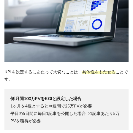
コスト
キャッチコピー
カジュアル面談
オンライン
オウンドメディア
エンジニア
インターンシップ
Word
KPIを設定するにあたって大切なことは、
具体性をもたせる
ことで
タイトル
す。
Wantedly運用代行
Wantedly運用
例.月間100万PVをKGIと設定した場合
Wantedly導入
1ヶ月を4週とすると⇒週間で25万PVが必要
Wantedlyとは
平日の5日間に毎日1記事を公開した場合⇒1記事あたり5万
Wantedly perk
PVを獲得が必要
Wantedly