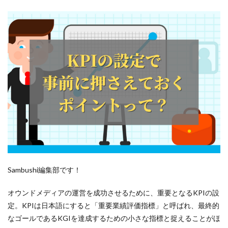
採用
意味
外注
募集
採用活動
候補者
個人アカウント
例
使い方
企業
介護
Sambushi編集部です！
人材
人手不足
オウンドメディアの運営を成功させるために、重要となるKPIの設
人事
定。KPIは日本語にすると「重要業績評価指標」と呼ばれ、最終的
採用方法
なゴールであるKGIを達成するための小さな指標と捉えることがほ