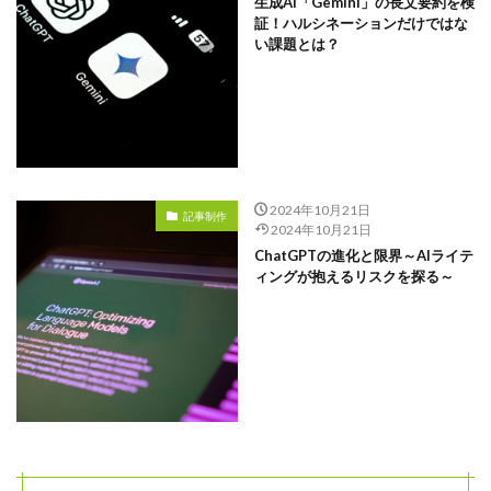
生成AI「Gemini」の長文要約を検
証！ハルシネーションだけではな
い課題とは？
2024年10月21日
記事制作
2024年10月21日
ChatGPTの進化と限界～AIライテ
ィングが抱えるリスクを探る～