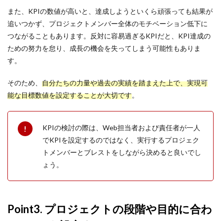
ペルソナ
また、KPIの数値が高いと、達成しようといくら頑張っても結果が
プロフィール
追いつかず、プロジェクトメンバー全体のモチベーション低下に
つながることもあります。反対に容易過ぎるKPIだと、KPI達成の
フレームワーク
ための努力を怠り、成長の機会を失ってしまう可能性もありま
ダイレクトリクルーティング
す。
フリーランス
ブランディング
そのため、
自分たちの力量や過去の実績を踏まえた上で、実現可
能な目標数値を設定することが大切です
。
プラン
ビジョン
バリュー
KPIの検討の際は、Web担当者および責任者が一人
でKPIを設定するのではなく、実行するプロジェク
ニューノーマル時代
トメンバーとブレストをしながら決めると良いでし
デメリット
ょう。
ツール
チャット
チェックポイント
Point3. プロジェクトの段階や目的に合わ
適性検査とは