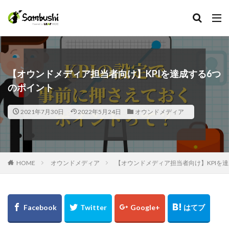
カテゴリー
【オウンドメディア担当者向け】KPIを達成する6つ
のポイント
タグ
Facebook
2021年7月30日
2022年5月24日
オウンドメディア
在宅手当
採用担当
採用広報
HOME
オウンドメディア
【オウンドメディア担当者向け】KPIを
採用代行
採用プロセス
採用サイト
採用オウンドメディア