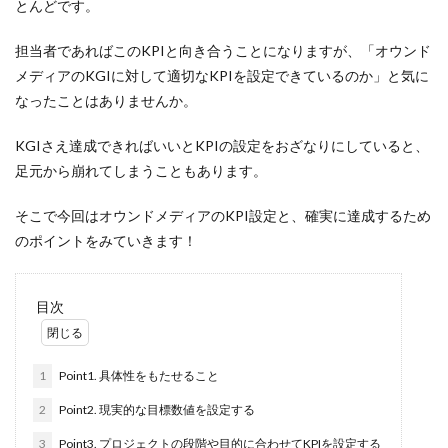
とんどです。
文字数
ライター
担当者であればこのKPIと向き合うことになりますが、「オウンド
管理画面
メディアのKGIに対して適切なKPIを設定できているのか」と気に
違い
なったことはありませんか。
運用
KGIさえ達成できればいいとKPIの設定をおざなりにしていると、
通年採用
足元から崩れてしまうこともあります。
返信が来ない
そこで今回はオウンドメディアのKPI設定と、確実に達成するため
質問
のポイントをみていきます！
課題
評判
目次
記事
解決策
福利厚生
1
Point1. 具体性をもたせること
文章構成
2
Point2. 現実的な目標数値を設定する
社員
3
Point3. プロジェクトの段階や目的に合わせてKPIを設定する