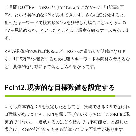
Twitter
「月間100万PV」のKGIだけではみえてこなかった「1記事5万
SDS法
PV」という具体的なKPIがみえてきます。さらに細分化すると、
PREP法
狙ったキーワードで検索順位1位を獲得した場合にどれくらいの
PVを見込めるか、といったところまで設定を練るケースもありま
LINE
す。
ストーリー
ダイレクトスカウト
KPIが具体的であればあるほど、KGIへの道のりが明確になりま
メンター
す。1日5万PVを獲得するために狙うキーワードや商材を考えるな
ど、具体的な行動にまで落とし込めるからです。
プレミアムプラン
メリット
Point2. 現実的な目標数値を設定する
ミッション
ミスマッチ
まとめ
いくら具体的なKPIを設定したとしても、実現できるKPIでなけれ
マインドセット
ば意味がありません。KPIを掘り下げていくうちに「このKPIは現
実的ではない」「達成するのはどう転んでも不可能だ」と感じた
マーケティング
場合は、KGIの設定がそもそも間違っている可能性があります。
ポートフォリオ