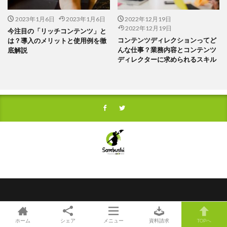
2023年1月6日
2023年1月6日
2022年12月19日
2022年12月19日
今注目の「リッチコンテンツ」と
コンテンツディレクションってど
は？導入のメリットと使用例を徹
んな仕事？業務内容とコンテンツ
底解説
ディレクターに求められるスキル
プライバシーポリシー
利用規約
運営会社
Sambushiとは
ホーム
シェア
メニュー
資料請求
TOPへ