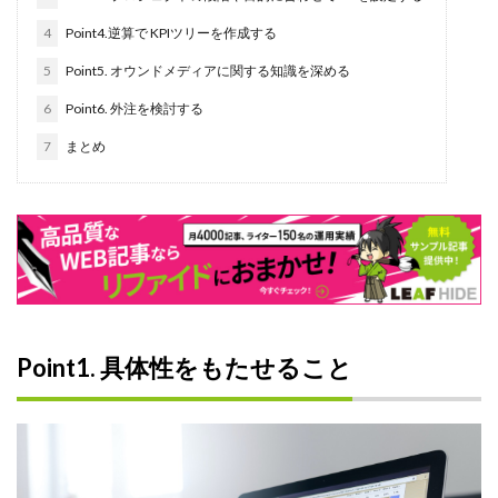
研修
4
Point4.逆算で KPIツリーを作成する
現状
5
Point5. オウンドメディアに関する知識を深める
特徴
6
Point6. 外注を検討する
求人
比較
7
まとめ
新卒採用
新卒
新入社員
料金
リーダー
メンティー
Point1. 具体性をもたせること
Instagram
アイスブレイク
スカウト
コンテンツマーケティング