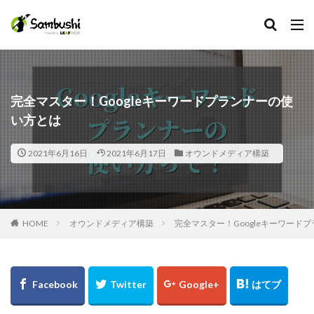
カテゴリー
完全マスター！Googleキーワードプランナーの使
い方とは
タグ
Facebook
2021年6月16日
2021年6月17日
オウンドメディア構築
在宅手当
採用担当
採用広報
HOME
オウンドメディア構築
完全マスター！Googleキーワード
採用代行
採用プロセス
採用サイト
採用オウンドメディア