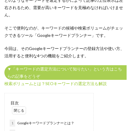
どのようなキーワードを選定するかによって記事の上位表示は左
文字数
右されるため、需要が高いキーワードを見極めなければいけませ
ライター
ん。
管理画面
そこで便利なのが、キーワードの候補や検索ボリュームがチェッ
違い
クできるツール「Googleキーワードプランナー」です。
運用
通年採用
今回は、そのGoogleキーワードプランナーの登録方法や使い方、
返信が来ない
活用すると便利な4つの機能をご紹介します。
質問
▼「キーワードの選定方法について知りたい」という方はこち
課題
らの記事をどうぞ
評判
検索ボリュームとは？SEOキーワードの選定方法も解説
記事
解決策
目次
福利厚生
文章構成
1
Googleキーワードプランナーとは？
社員