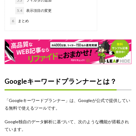
5.3
フィルタの追加
コスト
5.4
表示項目の変更
キャッチコピー
6
まとめ
カジュアル面談
オンライン
オウンドメディア
エンジニア
インターンシップ
Word
タイトル
Googleキーワードプランナーとは？
Wantedly運用代行
Wantedly運用
「Googleキーワードプランナー」は、Googleが公式で提供してい
Wantedly導入
る無料で使えるツールです。
Wantedlyとは
Google独自のデータ解析に基づいて、次のような機能が搭載され
Wantedly perk
ています。
Wantedly