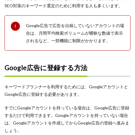
ペルソナ
SEO対策のキーワード選定のために利用する人も多くいます。
プロフィール
フレームワーク
Google広告で広告を出稿していないアカウントの場
ダイレクトリクルーティング
合は、月間平均検索ボリュームが曖昧な数値で表示
されるなど、一部機能に制限がかかります。
フリーランス
ブランディング
プラン
Google広告に登録する方法
ビジョン
バリュー
ニューノーマル時代
キーワードプランナーを利用するためには、Googleアカウントと
Google広告に登録する必要があります。
デメリット
ツール
すでにGoogleアカウントを持っている場合は、Google広告に登録
チャット
するだけで利用できます。Googleアカウントを持っていない場合
チェックポイント
は、Googleアカウントを作成してからGoogle広告の登録へ進みま
しょう。
適性検査とは