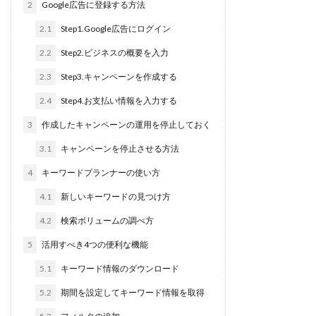
2
Google広告に登録する方法
研修
現状
2.1
Step1.Google広告にログイン
特徴
2.2
Step2.ビジネスの概要を入力
求人
2.3
Step3.キャンペーンを作成する
比較
2.4
Step4.お支払い情報を入力する
新卒採用
3
作成したキャンペーンの運用を停止しておく
新卒
3.1
キャンペーンを停止させる方法
新入社員
4
キーワードプランナーの使い方
料金
4.1
新しいキーワードの見つけ方
リーダー
メンティー
4.2
検索ボリュームの調べ方
Instagram
5
活用すべき4つの便利な機能
アイスブレイク
5.1
キーワード情報のダウンロード
スカウト
5.2
期間を設定してキーワード情報を取得
コンテンツマーケティング