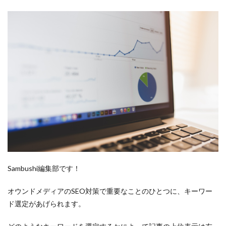
採用
意味
外注
募集
採用活動
候補者
個人アカウント
例
使い方
企業
介護
Sambushi編集部です！
人材
人手不足
オウンドメディアのSEO対策で重要なことのひとつに、キーワー
人事
ド選定があげられます。
採用方法