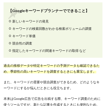
Twitter
【Googleキーワードプランナーでできること】
SDS法
PREP法
新しいキーワードの発見
LINE
キーワードの検索回数がわかる検索ボリュームの調査
ストーリー
キーワード単価
ダイレクトスカウト
競合性の調査
メンター
指定したキーワードの関連キーワードの取得 など
プレミアムプラン
メリット
過去の推移データや特定キーワードの予測データも確認できるた
ミッション
め、季節性の高いキーワードを調査するときにも重宝します。
ミスマッチ
まとめ
また、キーワードの需要や競合調査ができるため、どのようなキ
ーワードにするか悩んだときにも役立ちます。
マインドセット
マーケティング
本来はGoogle広告で広告を出稿する際、キーワード調査のために
ポートフォリオ
使うツールですが、新たな記事を作成するときにも便利なため、