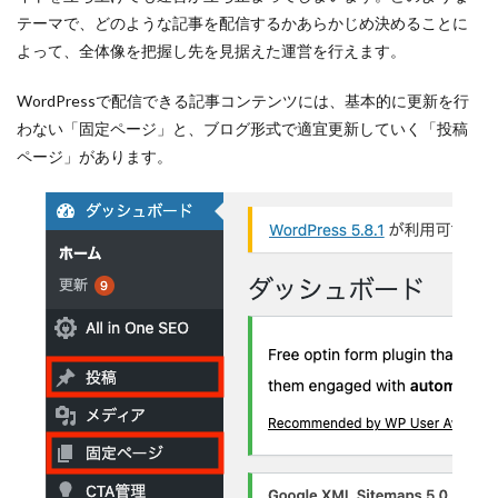
ペルソナ
テーマで、どのような記事を配信するかあらかじめ決めることに
よって、全体像を把握し先を見据えた運営を行えます。
プロフィール
フレームワーク
WordPressで配信できる記事コンテンツには、基本的に更新を行
ダイレクトリクルーティング
わない「固定ページ」と、ブログ形式で適宜更新していく「投稿
フリーランス
ページ」があります。
ブランディング
プラン
ビジョン
バリュー
ニューノーマル時代
デメリット
ツール
チャット
チェックポイント
適性検査とは