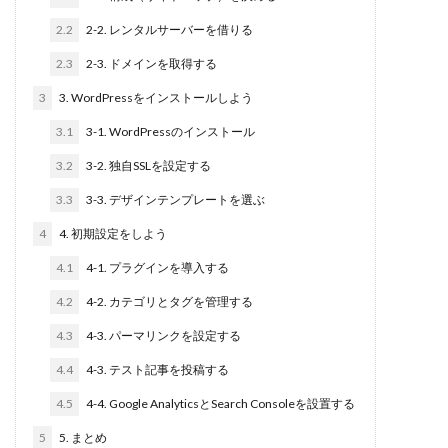
研修
2.2
2-2. レンタルサーバーを借りる
現状
2.3
2-3. ドメインを取得する
特徴
3
3. WordPressをインストールしよう
求人
比較
3.1
3-1. WordPressのインストール
新卒採用
3.2
3-2. 独自SSLを設定する
新卒
3.3
3-3. デザインテンプレートを選ぶ
新入社員
4
4. 初期設定をしよう
料金
4.1
4-1. プラグインを導入する
リーダー
4.2
4-2. カテゴリとタグを管理する
メンティー
4.3
4-3. パーマリンクを設定する
Instagram
アイスブレイク
4.4
4-3. テスト記事を投稿する
スカウト
4.5
4-4. Google AnalyticsとSearch Consoleを設置する
コンテンツマーケティング
5
5. まとめ