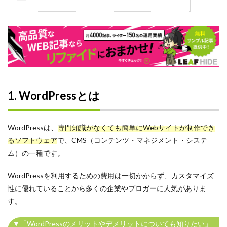
コスト
キャッチコピー
カジュアル面談
オンライン
オウンドメディア
エンジニア
1. WordPressとは
インターンシップ
Word
WordPressは、
専門知識がなくても簡単にWebサイトが制作でき
タイトル
るソフトウェア
で、CMS（コンテンツ・マネジメント・システ
Wantedly運用代行
ム）の一種です。
Wantedly運用
Wantedly導入
WordPressを利用するための費用は一切かからず、カスタマイズ
性に優れていることから多くの企業やブロガーに人気がありま
Wantedlyとは
す。
Wantedly perk
Wantedly
▼「WordPressのメリットやデメリットについても知りたい」