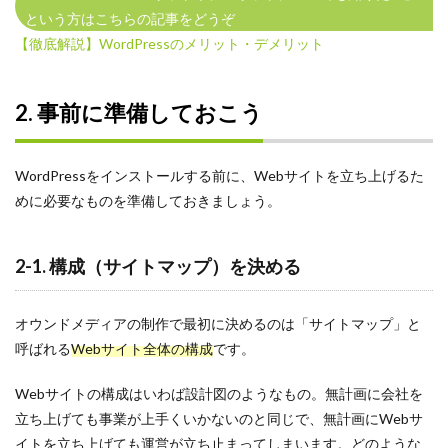
Twitter
という方はこちらの記事をどうぞ
【徹底解説】WordPressのメリット・デメリット
SDS法
PREP法
LINE
2. 事前に準備しておこう
ストーリー
ダイレクトスカウト
WordPressをインストールする前に、Webサイトを立ち上げるた
メンター
めに必要なものを準備しておきましょう。
プレミアムプラン
メリット
2-1. 構成（サイトマップ）を決める
ミッション
ミスマッチ
オウンドメディアの制作で最初に決めるのは「サイトマップ」と
まとめ
呼ばれる
Webサイト全体の構成
です。
マインドセット
Webサイトの構成はいわば設計図のようなもの。無計画に会社を
マーケティング
立ち上げても事業が上手くいかないのと同じで、無計画にWebサ
ポートフォリオ
イトを立ち上げても運営が立ち止まってしまいます。どのような