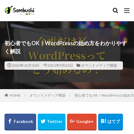
カテゴリー
初心者でもOK！WordPressの始め方をわかりやす
く解説
タグ
Facebook
2020年12月10日
2021年9月22日
オウンドメディア構築
在宅手当
採用担当
採用広報
HOME
オウンドメディア構築
初心者でもOK！WordPressの始
採用代行
採用プロセス
採用サイト
採用オウンドメディア