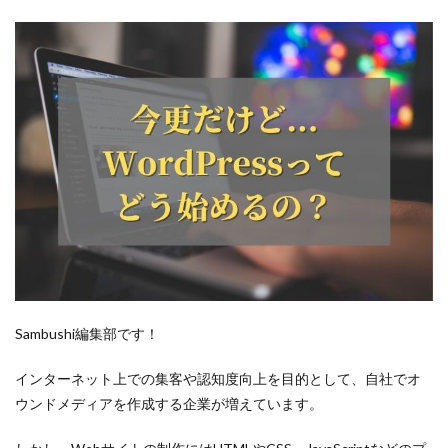
採用
意味
外注
募集
採用活動
候補者
個人アカウント
例
使い方
企業
介護
Sambushi編集部です！
人材
人手不足
インターネット上での集客や認知度向上を目的として、自社でオ
人事
ウンドメディアを作成する企業が増えています。
採用方法