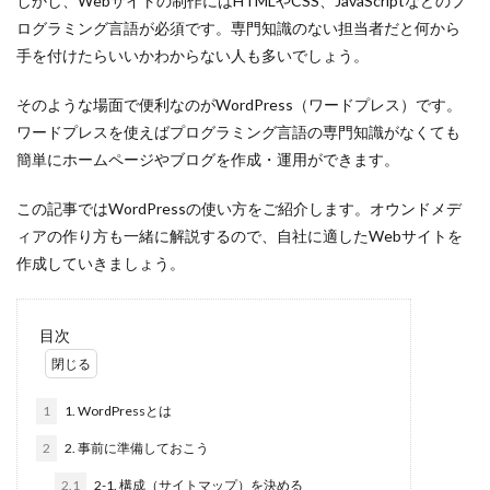
しかし、Webサイトの制作にはHTMLやCSS、JavaScriptなどのプ
文字数
ログラミング言語が必須です。専門知識のない担当者だと何から
ライター
手を付けたらいいかわからない人も多いでしょう。
管理画面
そのような場面で便利なのがWordPress（ワードプレス）です。
違い
ワードプレスを使えばプログラミング言語の専門知識がなくても
運用
簡単にホームページやブログを作成・運用ができます。
通年採用
返信が来ない
この記事ではWordPressの使い方をご紹介します。オウンドメデ
ィアの作り方も一緒に解説するので、自社に適したWebサイトを
質問
作成していきましょう。
課題
評判
目次
記事
解決策
福利厚生
1
1. WordPressとは
文章構成
2
2. 事前に準備しておこう
社員
2.1
2-1. 構成（サイトマップ）を決める