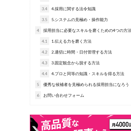
3.4
4.採用に関する法令知識
3.5
5.システムの見極め・操作能力
4
採用担当に必要なスキルを磨くための4つの方
4.1
1.伝える力を磨く方法
4.2
2.適切に時間・日付管理する方法
4.3
3.固定観念から脱する方法
4.4
4.プロと同等の知識・スキルを得る方法
5
優秀な候補者を見極められる採用担当になろう
6
お問い合わせフォーム