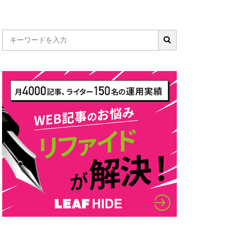
tter
SDS法
ン
メリット
ォリオ
ンス
ト
ツール