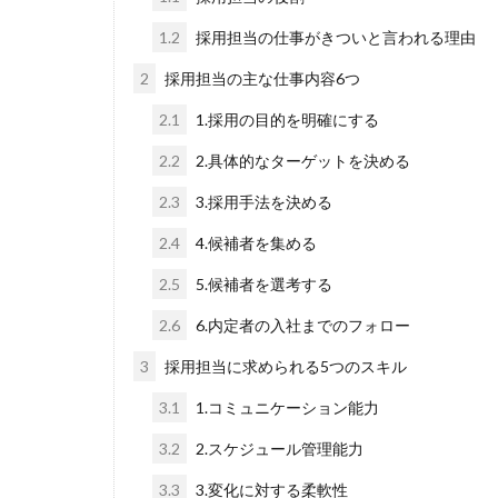
1.2
採用担当の仕事がきついと言われる理由
2
採用担当の主な仕事内容6つ
2.1
1.採用の目的を明確にする
2.2
2.具体的なターゲットを決める
2.3
3.採用手法を決める
2.4
4.候補者を集める
2.5
5.候補者を選考する
2.6
6.内定者の入社までのフォロー
3
採用担当に求められる5つのスキル
3.1
1.コミュニケーション能力
3.2
2.スケジュール管理能力
3.3
3.変化に対する柔軟性