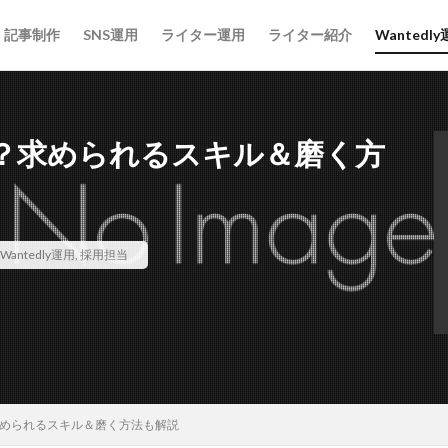
記事制作
SNS運用
ライター運用
ライター紹介
Wantedl
？求められるスキル＆磨く方
宅手当
採用担当
採用広報
採用代行
採用プロセス
採
ィア
採用
意味
外注
募集
採用活動
候補者
Wantedly運用
,
採用担当
企業
介護
人材
人手不足
人事
採用方法
文字
い
運用
通年採用
返信が来ない
質問
課題
評判
章構成
社員
研修
現状
特徴
求人
比較
新卒
金
リーダー
メンティー
Instagram
アイスブレイク
ス
ティング
コスト
キャッチコピー
カジュアル面談
オンライン
められるスキル＆磨く方法も解説
エンジニア
インターンシップ
Word
タイトル
Wante