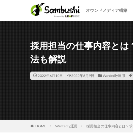
オウンドメディア構築
カテゴリー
採用担当の仕事内容とは
タグ
法も解説
Facebook
在
採用オウンドメデ
2022年6月10日
2022年6月9日
Wantedly運用
例
使い方
管理画面
違
福利厚生
文
新入社員
料
コンテンツマーケ
HOME
Wantedly運用
採用担当の仕事内容とは？求
オウンドメディア