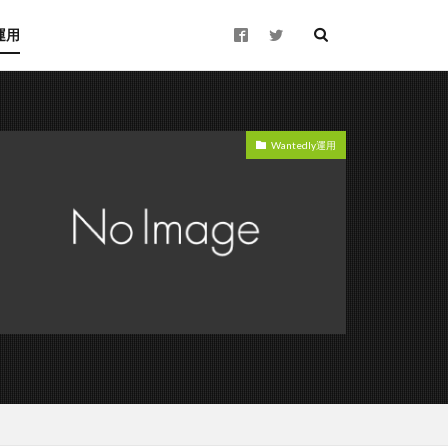
y運用
Wantedly運用
用サイト
個人アカウント
数
ライター
記事
解決策
採用
新卒
カウト
dly運用代行