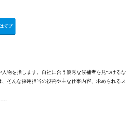
Wantedly導入
Wantedlyとは
Wantedly perk
Wantedly
Twi
ストーリー
ダイレクトスカウト
メンター
プレミアムプラ
ミスマッチ
まとめ
マインドセット
マーケティング
ポートフ
ロフィール
フレームワーク
ダイレクトリクルーティング
フリーラ
プラン
ビジョン
バリュー
ニューノーマル時代
デメリッ
ェックポイント
適性検査とは
検索
や人物を指します。自社に合う優秀な候補者を見つけるな
は、そんな採用担当の役割や主な仕事内容、求められるス