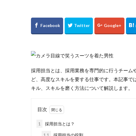
Wantedly運用
PREP法
LINE
ミッション
ペルソナ
プ
ブランディング
チャット
チ
採用担当とは、採用業務を専門的に行うチーム
ど、高度なスキルを要する仕事です。本記事で
キル、スキルを磨く方法について解説します。
目次
1
採用担当とは？
1.1
採用担当の役割