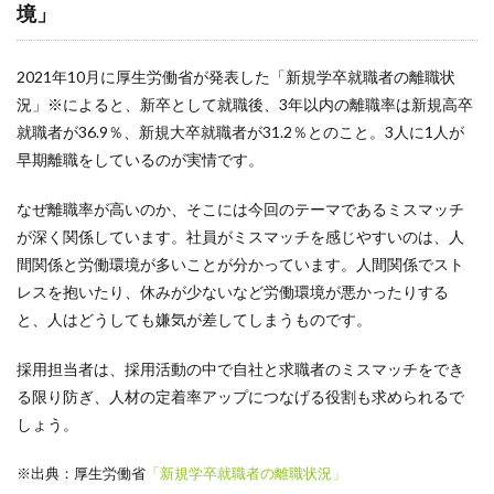
境」
ペルソナ
プロフィール
2021年10月に厚生労働省が発表した「新規学卒就職者の離職状
フレームワーク
況」※によると、新卒として就職後、3年以内の離職率は新規高卒
ダイレクトリクルーティング
就職者が36.9％、新規大卒就職者が31.2％とのこと。3人に1人が
フリーランス
早期離職をしているのが実情です。
ブランディング
なぜ離職率が高いのか、そこには今回のテーマであるミスマッチ
プラン
が深く関係しています。社員がミスマッチを感じやすいのは、人
ビジョン
間関係と労働環境が多いことが分かっています。人間関係でスト
バリュー
レスを抱いたり、休みが少ないなど労働環境が悪かったりする
ニューノーマル時代
と、人はどうしても嫌気が差してしまうものです。
デメリット
採用担当者は、採用活動の中で自社と求職者のミスマッチをでき
ツール
る限り防ぎ、人材の定着率アップにつなげる役割も求められるで
チャット
しょう。
チェックポイント
※出典：厚生労働省
「新規学卒就職者の離職状況」
適性検査とは