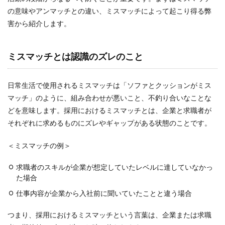
コスト
の意味やアンマッチとの違い、ミスマッチによって起こり得る弊
キャッチコピー
害から紹介します。
カジュアル面談
オンライン
ミスマッチとは認識のズレのこと
オウンドメディア
エンジニア
日常生活で使用されるミスマッチは「ソファとクッションがミス
インターンシップ
マッチ」のように、組み合わせが悪いこと、不釣り合いなことな
どを意味します。採用におけるミスマッチとは、企業と求職者が
Word
それぞれに求めるものにズレやギャップがある状態のことです。
タイトル
Wantedly運用代行
＜ミスマッチの例＞
Wantedly運用
求職者のスキルが企業が想定していたレベルに達していなかっ
Wantedly導入
た場合
Wantedlyとは
仕事内容が企業から入社前に聞いていたことと違う場合
Wantedly perk
つまり、採用におけるミスマッチという言葉は、企業または求職
Wantedly