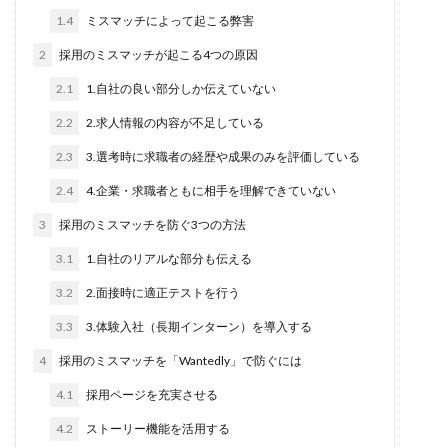
文字数
1.4
ミスマッチによって起こる弊害
ライター
2
採用のミスマッチが起こる4つの原因
管理画面
2.1
1.自社の良い部分しか伝えていない
違い
2.2
2.求人情報の内容が不足している
運用
2.3
通年採用
3.選考時に求職者の経歴や成果のみを評価している
返信が来ない
2.4
4.企業・求職者ともに相手を理解できていない
質問
3
採用のミスマッチを防ぐ3つの方法
課題
3.1
1.自社のリアルな部分も伝える
評判
3.2
2.面接時に適正テストを行う
記事
3.3
3.体験入社（長期インターン）を導入する
解決策
4
採用のミスマッチを「Wantedly」で防ぐには
福利厚生
4.1
採用ページを充実させる
文章構成
社員
4.2
ストーリー機能を活用する