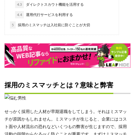
研修
4.3
ダイレクトスカウト機能を活用する
現状
4.4
運用代行サービスを利用する
特徴
5
採用のミスマッチは入社前に防ぐことが大切
求人
比較
新卒採用
新卒
新入社員
料金
採用のミスマッチとは？意味と弊害
リーダー
メンティー
Instagram
せっかく採用した人材が早期退職をしてしまう。それはミスマッ
アイスブレイク
チが原因かもしれません。ミスマッチが生じると、企業にはコス
スカウト
ト面や人材流出の恐れなどいくつもの弊害が生じますので、採用
コンテンツマーケティング
活動の段階からなるべく防ぐことが重要です。まずはミスマッチ