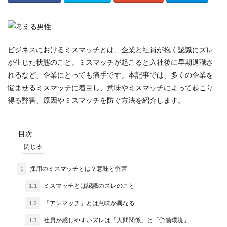
採用
意味
外注
募集
ビジネスにおけるミスマッチとは、企業と社員が抱く認識にズレ
が生じた状態のこと。ミスマッチが起こると入社後に早期退職さ
採用活動
れるなど、企業にとっても痛手です。本記事では、多くの企業を
候補者
悩ませるミスマッチに着目し、意味やミスマッチによって起こり
個人アカウント
得る弊害、原因やミスマッチを防ぐ方法を紹介します。
例
使い方
目次
企業
介護
1
採用のミスマッチとは？意味と弊害
人材
人手不足
1.1
ミスマッチとは認識のズレのこと
人事
1.2
「アンマッチ」とは意味が異なる
採用方法
1.3
社員が感じやすいズレは「人間関係」と「労働環境」