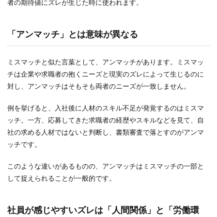
者の期待値にズレが生じた時に使われます。
Twitter
SDS法
「アンマッチ」とは意味が異なる
PREP法
LINE
ミスマッチと似た言葉として、アンマッチがあります。ミスマッ
ストーリー
チは企業や求職者の抱くニーズと現実のズレによって生じるのに
ダイレクトスカウト
対し、アンマッチはそもそも両者のニーズが一致しません。
メンター
例を挙げると、入社後に人材のスキル不足が発覚するのはミスマ
プレミアムプラン
ッチ。一方、応募してきた求職者の経歴やスキルなどを見て、自
メリット
社の求める人材ではないと判断し、書類審査で落とすのがアンマ
ミッション
ッチです。
ミスマッチ
このような違いがあるものの、アンマッチはミスマッチの一部と
まとめ
して捉えられることが一般的です。
マインドセット
マーケティング
社員が感じやすいズレは「人間関係」と「労働環
ポートフォリオ