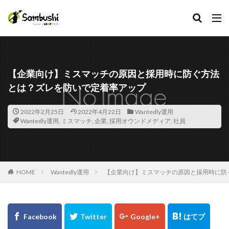
カテゴリー
【企業向け】ミスマッチの原因と採用時に防ぐ方法
とは？ズレを防いで定着率アップ
タグ
Facebook
2022年2月25日
2022年4月22日
Wantedly運用
Wantedly運用
,
ミスマッチ
,
企業
,
採用オウンドメディア
,
社員
在宅手当
採用担当
採用広報
採用代行
HOME
Wantedly運用
【企業向け】ミスマッチの原因と採用時に防
採用プロセス
採用サイト
採用オウンドメディア