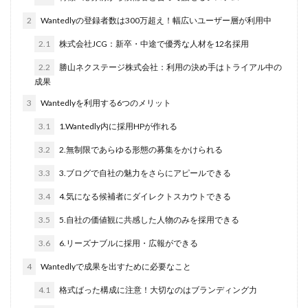
文字数
2
Wantedlyの登録者数は300万超え！幅広いユーザー層が利用中
ライター
2.1
株式会社JCG：新卒・中途で優秀な人材を12名採用
管理画面
違い
2.2
勝山ネクステージ株式会社：利用の決め手はトライアル中の
成果
運用
3
Wantedlyを利用する6つのメリット
通年採用
3.1
1.Wantedly内に採用HPが作れる
返信が来ない
質問
3.2
2.無制限であらゆる形態の募集をかけられる
課題
3.3
3.ブログで自社の魅力をさらにアピールできる
評判
3.4
4.気になる候補者にダイレクトスカウトできる
記事
3.5
5.自社の価値観に共感した人物のみを採用できる
解決策
3.6
6.リーズナブルに採用・広報ができる
福利厚生
4
Wantedlyで成果を出すために必要なこと
文章構成
4.1
格式ばった構成に注意！大切なのはブランディング力
社員