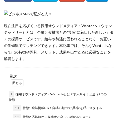
採用
意味
外注
募集
現在注目を浴びている採用オウンドメディア・Wantedly（ウォン
テッドリー）とは、企業と候補者との”共感”に着目した新しいカタ
採用活動
チの採用サービスです。給与や待遇に囚われることなく、お互い
候補者
の価値観でマッチングできます。本記事では、そんなWantedlyな
個人アカウント
らではの特徴や評判、メリット、成果を出すために必要なことを
例
解説します。
使い方
企業
目次
介護
人材
1
採用オウンドメディア・Wantedlyとは？求人サイトと違う2つの
人手不足
特徴
人事
1.1
特徴1.給与掲載NG！自社の魅力で”共感”を呼ぶスタイル
採用方法
1.2
特徴2.応募前から候補者と会って話せるシステム