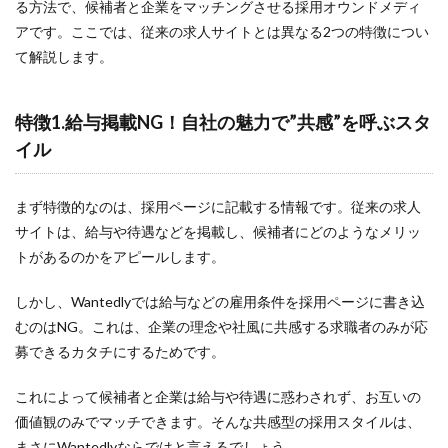
る方法で、候補者と企業をマッチングさせる採用オウンドメディ
コスト
アです。ここでは、従来の求人サイトとは異なる2つの特徴につい
キャッチコピー
て解説します。
カジュアル面談
オンライン
特徴1.給与掲載NG！自社の魅力で”共感”を呼ぶスタ
オウンドメディア
イル
エンジニア
インターンシップ
まず特徴的なのは、採用ページに記載する情報です。従来の求人
Word
サイトは、給与や待遇などを掲載し、候補者にどのようなメリッ
タイトル
トがあるのかをアピールします。
Wantedly運用代行
しかし、Wantedlyでは給与などの雇用条件を採用ページに書き込
Wantedly運用
むのはNG。これは、企業の理念や社風に共感する求職者のみが応
Wantedly導入
募できるカタチにするためです。
Wantedlyとは
これによって候補者と企業は給与や待遇に惑わされず、お互いの
Wantedly perk
価値観のみでマッチできます。そんな共感型の採用スタイルは、
Wantedly
まさにWantedlyならではと言えるでしょう。