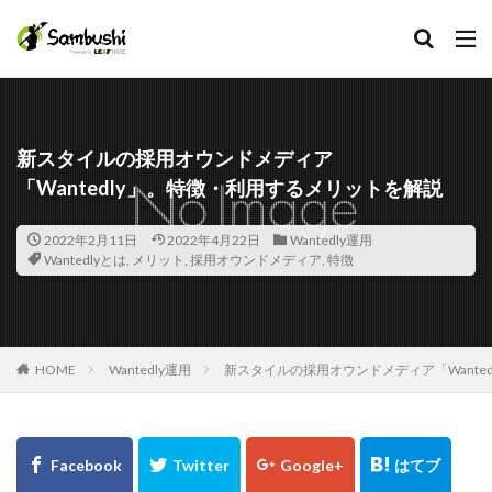
カテゴリー
新スタイルの採用オウンドメディア
「Wantedly」。特徴・利用するメリットを解説
タグ
Facebook
2022年2月11日
2022年4月22日
Wantedly運用
Wantedlyとは
,
メリット
,
採用オウンドメディア
,
特徴
在宅手当
採用担当
採用広報
採用代行
HOME
Wantedly運用
新スタイルの採用オウンドメディア「Wante
採用プロセス
採用サイト
採用オウンドメディア