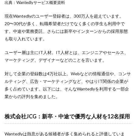
出典：Wantedlyサービス概要資料
ペルソナ
プロフィール
現在Wantedlyのユーザー登録者は、300万人を超えています。
フレームワーク
20〜30代が多く、転職希望者だけでなく多くの学生も利用中で
す。中途や業務委託、さらには新卒やインターンからの採用形態
ダイレクトリクルーティング
も取り入れています。
フリーランス
ブランディング
ユーザー層は主にIT人材。IT人材とは、エンジニアやセールス、
プラン
マーケティング、デザイナーなどのことを言います。
ビジョン
対して企業の登録数は4万社以上。Webなどの情報通信や、コンサ
バリュー
ルティング、広告・マーケティングなど、やはりIT関係の企業が
ニューノーマル時代
多く占めています。以下には、そんなWantedlyを利用する一部企
デメリット
業からの評判を集めました。
ツール
チャット
株式会社JCG：新卒・中途で優秀な人材を12名採用
チェックポイント
適性検査とは
Wantedlyは熱意がある候補者が多く集められると評価していま