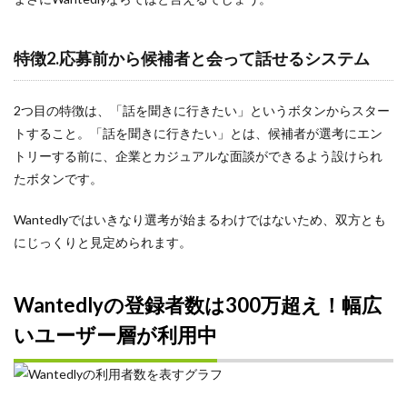
Twitter
SDS法
特徴2.応募前から候補者と会って話せるシステム
PREP法
LINE
2つ目の特徴は、「話を聞きに行きたい」というボタンからスター
ストーリー
トすること。「話を聞きに行きたい」とは、候補者が選考にエン
ダイレクトスカウト
トリーする前に、企業とカジュアルな面談ができるよう設けられ
メンター
たボタンです。
プレミアムプラン
Wantedlyではいきなり選考が始まるわけではないため、双方とも
メリット
にじっくりと見定められます。
ミッション
ミスマッチ
Wantedlyの登録者数は300万超え！幅広
まとめ
いユーザー層が利用中
マインドセット
マーケティング
ポートフォリオ