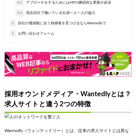
4.2
アプローチをするためにはHPの継続的な更新が必須
研修
現状
4.3
現在自社で働いている社員一人一人の協力
特徴
5
自社の価値観に合う候補者を見つけるならWantedlyで
求人
6
お問い合わせフォーム
比較
新卒採用
新卒
新入社員
料金
リーダー
採用オウンドメディア・Wantedlyとは？
メンティー
求人サイトと違う2つの特徴
Instagram
アイスブレイク
スカウト
Wantedly（ウォンテッドリー）とは、従来の求人サイトとは異な
コンテンツマーケティング