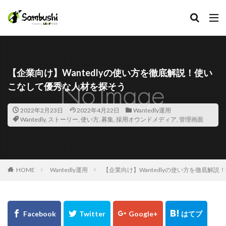
カテゴリー
【企業向け】Wantedlyの使い方を徹底解説！使い
こなして優秀な人材を探そう
タグ
Facebook
2022年2月23日
2022年4月22日
Wantedly運用
Wantedly
,
ストーリー
,
使い方
,
募集
,
採用オウンドメディア
,
管理画面
在宅手当
採用担当
採用広報
採用代行
HOME
Wantedly運用
【企業向け】Wantedlyの使い方を徹底解
採用プロセス
採用サイト
採用オウンドメディア