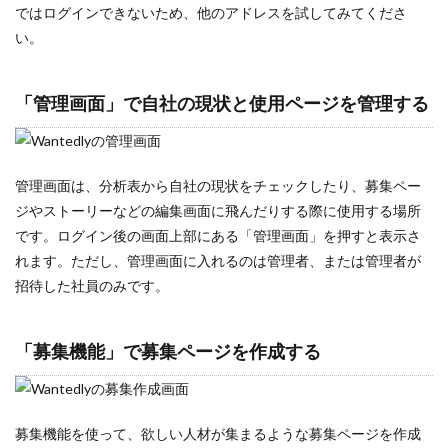
ではログインできないため、他のアドレスを試してみてくださ
ペルソナ
い。
プロフィール
フレームワーク
「管理画面」で自社の現状と使用ページを管理する
ダイレクトリクルーティング
フリーランス
ブランディング
管理画面は、分析表から自社の現状をチェックしたり、募集ペー
プラン
ジやストーリーなどの編集画面に飛んだりする際に使用する場所
ビジョン
です。ログイン後の画面上部にある「管理画面」を押すと表示さ
バリュー
れます。ただし、管理画面に入れるのは管理者、または管理者が
招待した社員のみです。
ニューノーマル時代
デメリット
ツール
「募集機能」で募集ページを作成する
チャット
チェックポイント
募集機能を使って、欲しい人材が集まるような募集ページを作成
適性検査とは