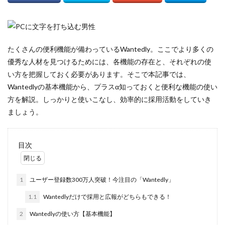
採用
意味
外注
募集
たくさんの便利機能が備わっているWantedly。ここでより多くの
優秀な人材を見つけるためには、各機能の存在と、それぞれの使
採用活動
い方を把握しておく必要があります。そこで本記事では、
候補者
Wantedlyの基本機能から、プラスα知っておくと便利な機能の使い
個人アカウント
方を解説。しっかりと使いこなし、効率的に採用活動をしていき
例
ましょう。
使い方
企業
目次
介護
人材
1
ユーザー登録数300万人突破！今注目の「Wantedly」
人手不足
1.1
Wantedlyだけで採用と広報がどちらもできる！
人事
採用方法
2
Wantedlyの使い方【基本機能】