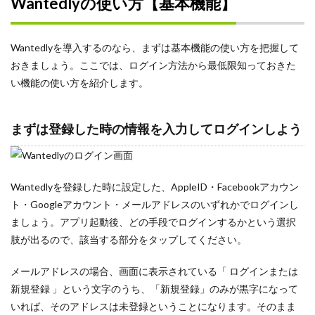
Wantedlyの使い方【基本機能】
Twitter
SDS法
Wantedlyを導入するのなら、まずは基本機能の使い方を把握して
PREP法
おきましょう。ここでは、ログイン方法から最低限知っておきた
LINE
い機能の使い方を紹介します。
ストーリー
ダイレクトスカウト
まずは登録した時の情報を入力してログインしよう
メンター
プレミアムプラン
メリット
Wantedlyを登録した時に設定した、AppleID・Facebookアカウン
ミッション
ト・Googleアカウント・メールアドレスのいずれかでログインし
ミスマッチ
ましょう。アプリ起動後、どの手段でログインするかという選択
肢が出るので、該当する部分をタップしてください。
まとめ
マインドセット
メールアドレスの場合、画面に表示されている「 ログインまたは
マーケティング
新規登録 」という文字のうち、「新規登録」のみが黒字になって
ポートフォリオ
いれば、そのアドレスは未登録ということになります。そのまま