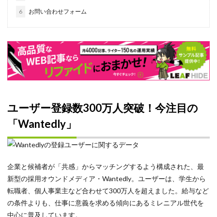
研修
6
お問い合わせフォーム
現状
特徴
求人
比較
新卒採用
新卒
ユーザー登録数300万人突破！今注目の
新入社員
料金
「Wantedly」
リーダー
メンティー
Instagram
企業と候補者が「共感」からマッチングするよう構成された、最
新型の採用オウンドメディア・Wantedly。ユーザーは、学生から
アイスブレイク
転職者、個人事業主など合わせて300万人を超えました。給与など
スカウト
の条件よりも、仕事に意義を求める傾向にあるミレニアル世代を
コンテンツマーケティング
中心に普及しています。