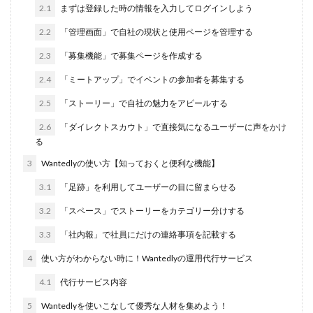
文字数
2.1
まずは登録した時の情報を入力してログインしよう
ライター
2.2
「管理画面」で自社の現状と使用ページを管理する
管理画面
2.3
「募集機能」で募集ページを作成する
違い
2.4
「ミートアップ」でイベントの参加者を募集する
運用
2.5
「ストーリー」で自社の魅力をアピールする
通年採用
2.6
「ダイレクトスカウト」で直接気になるユーザーに声をかけ
返信が来ない
る
質問
3
Wantedlyの使い方【知っておくと便利な機能】
課題
3.1
「足跡」を利用してユーザーの目に留まらせる
評判
3.2
「スペース」でストーリーをカテゴリー分けする
記事
3.3
「社内報」で社員にだけの連絡事項を記載する
解決策
福利厚生
4
使い方がわからない時に！Wantedlyの運用代行サービス
文章構成
4.1
代行サービス内容
社員
5
Wantedlyを使いこなして優秀な人材を集めよう！