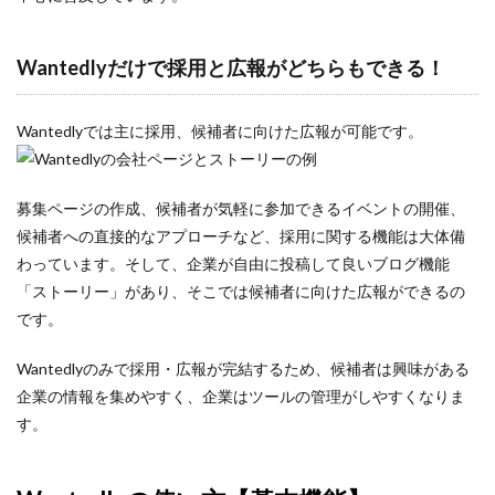
コスト
キャッチコピー
Wantedlyだけで採用と広報がどちらもできる！
カジュアル面談
オンライン
Wantedlyでは主に採用、候補者に向けた広報が可能です。
オウンドメディア
エンジニア
募集ページの作成、候補者が気軽に参加できるイベントの開催、
インターンシップ
候補者への直接的なアプローチなど、採用に関する機能は大体備
Word
わっています。そして、企業が自由に投稿して良いブログ機能
タイトル
「ストーリー」があり、そこでは候補者に向けた広報ができるの
Wantedly運用代行
です。
Wantedly運用
Wantedlyのみで採用・広報が完結するため、候補者は興味がある
Wantedly導入
企業の情報を集めやすく、企業はツールの管理がしやすくなりま
Wantedlyとは
す。
Wantedly perk
Wantedly